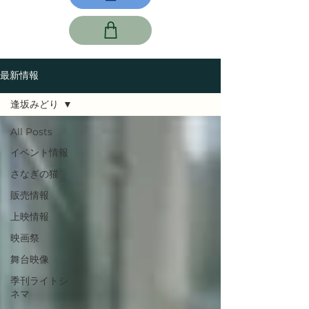
最新情報
逢坂みどり
All Posts
イベント情報
さなぎの猫
販売情報
上映情報
映画祭
舞台映像
季刊ライトシ
ネマ