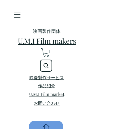
映画製作団体
U.M.I Film makers
映像製作サービス
​作品紹介
U.M.I Film market
お問い合わせ