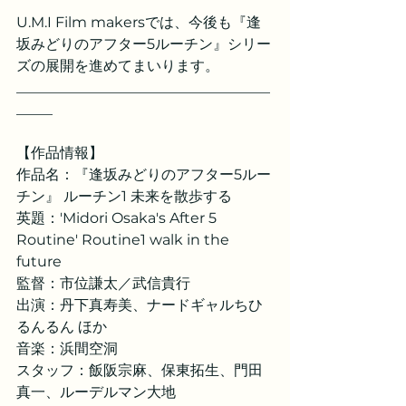
U.M.I Film makersでは、今後も『逢
坂みどりのアフター5ルーチン』シリー
ズの展開を進めてまいります。
___________________________________
_____
【作品情報】
作品名：『逢坂みどりのアフター5ルー
チン』 ルーチン1 未来を散歩する
英題：'Midori Osaka's After 5 
Routine' Routine1 walk in the 
future
監督：市位謙太／武信貴行
出演：丹下真寿美、ナードギャルちひ
るんるん ほか
音楽：浜間空洞
スタッフ：飯阪宗麻、保東拓生、門田
真一、ルーデルマン大地