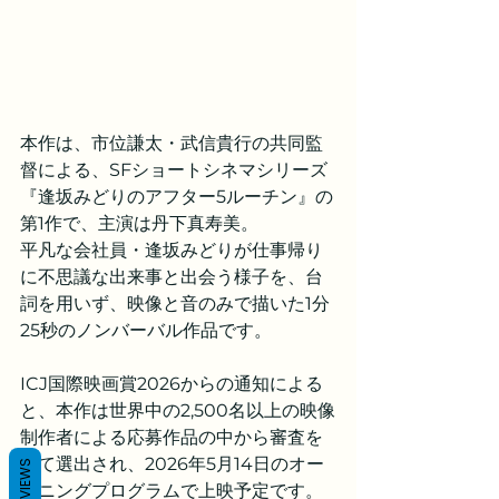
本作は、市位謙太・武信貴行の共同監
督による、SFショートシネマシリーズ
『逢坂みどりのアフター5ルーチン』の
第1作で、主演は丹下真寿美。
平凡な会社員・逢坂みどりが仕事帰り
に不思議な出来事と出会う様子を、台
詞を用いず、映像と音のみで描いた1分
25秒のノンバーバル作品です。
ICJ国際映画賞2026からの通知による
と、本作は世界中の2,500名以上の映像
制作者による応募作品の中から審査を
経て選出され、2026年5月14日のオー
REVIEWS
プニングプログラムで上映予定です。