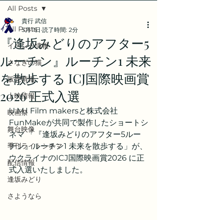
All Posts
貴行 武信
All Posts
5月11日
読了時間: 2分
『逢坂みどりのアフター5
イベント情報
ルーチン』ルーチン1 未来
さなぎの猫
を散歩する ICJ国際映画賞
販売情報
2026 正式入選
上映情報
U.M.I Film makersと株式会社
映画祭
FunMakeが共同で製作したショートシ
舞台映像
ネマ 「『逢坂みどりのアフター5ルー
季刊ライトシネマ
チン』ルーチン1 未来を散歩する」が、
ウクライナのICJ国際映画賞2026 に正
配信情報
式入選いたしました。
逢坂みどり
さようなら