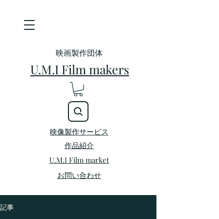
映画製作団体
U.M.I Film makers
映像製作サービス
​作品紹介
U.M.I Film market
お問い合わせ
記事