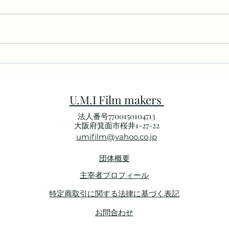
トランスパンダ『パレードが
月曜
続くなら』DVD販売開始のお
団』
知らせ
U.M.I Film makers
法人番号7700150104713
​大阪府箕面市桜井1-27-22
umifilm@yahoo.co.jp
団体概要
主宰者プロフィール
特定商取引に関する法律に基づく表記
お問合わせ