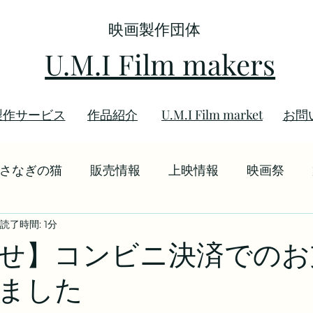
映画製作団体
U.M.I Film makers
製作サービス
​作品紹介
U.M.I Film market
お問
さなぎの猫
販売情報
上映情報
映画祭
読了時間: 1分
情報
逢坂みどり
さようなら
せ】コンビニ決済でのお
ました