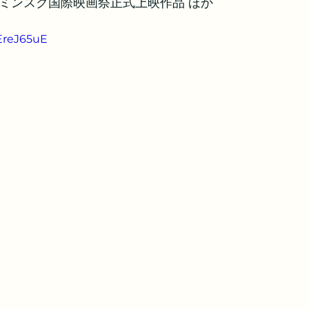
・ミンスク国際映画祭正式上映作品 ほか
zEreJ65uE