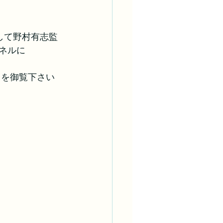
して野村有志監
ンネルに
。
』を御覧下さい