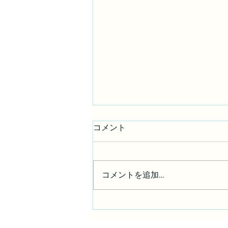
コメント
コメントを追加…
第1回U.M.Iウェイクシアタ
ー・映画『さようなら』2週