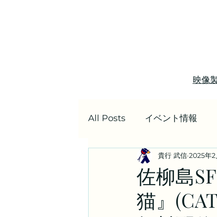
映像
All Posts
イベント情報
貴行 武信
2025年
季刊ライトシネマ
配信
佐柳島S
猫』(CAT