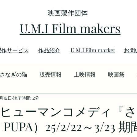
映画製作団体
U.M.I Film makers
製作サービス
​作品紹介
U.M.I Film market
お問
さなぎの猫
販売情報
上映情報
映画祭
2月19日
読了時間: 2分
情報
逢坂みどり
さようなら
Fヒューマンコメディ『
 PUPA）25/2/22～3/23