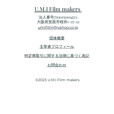
U.M.I Film makers
法人番号7700150104713
​大阪府箕面市桜井1-27-22
umifilm@yahoo.co.jp
団体概要
主宰者プロフィール
特定商取引に関する法律に基づく表記
お問合わせ
©2023 U.M.I Film makers