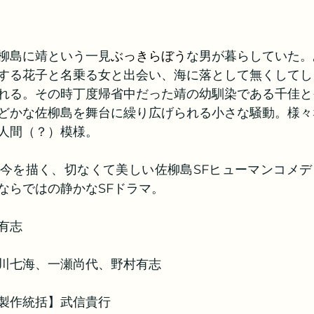
柳島に靖という一見
ぶっきらぼう
な男が暮らしていた。
する花子と名乗る女と出会い、海に落として無くしてし
れる。その時丁度帰省中だった靖の幼馴染である千佳と
どかな佐柳島を舞台に繰り広げられる小さな騒動。様々
人間（？）模様。
今を描く、切なくて美しい佐柳島SFヒューマンコメデ
ならではの静かなSFドラマ。
有志
川七海、一瀬尚代、野村有志
製作統括】武信貴行