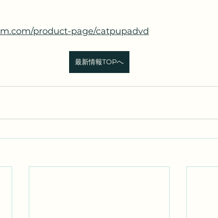
ilm.com/product-page/catpupadvd
最新情報TOPへ