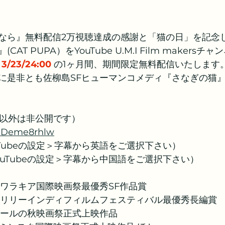
なら』無料配信2万視聴達成の感謝と「猫の日」を記念
AT PUPA）をYouTube U.M.I Film makersチャ
～3/23/24:00
 の1ヶ月間、期間限定無料配信いたします
に是非とも佐柳島SFヒューマンコメディ『さなぎの猫
以外は非公開です） 
/C-Deme8rhlw
Tubeの設定＞字幕から英語をご選択下さい）
uTubeの設定＞字幕から中国語をご選択下さい） 
・ワラキア国際映画祭最優秀SF作品賞
・リリーインディフィルムフェスティバル最優秀長編賞
ムールの秋映画祭正式上映作品