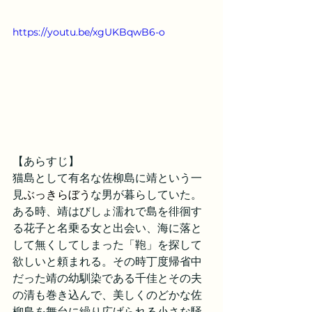
https://youtu.be/xgUKBqwB6-o
【あらすじ】
猫島として有名な佐柳島に靖という一
見
ぶっきらぼう
な男が暮らしていた。
ある時、靖はびしょ濡れで島を徘徊す
る花子と名乗る女と出会い、海に落と
して無くしてしまった「鞄」を探して
欲しいと頼まれる。その時丁度帰省中
だった靖の幼馴染である千佳とその夫
の清も巻き込んで、美しくのどかな佐
柳島を舞台に繰り広げられる小さな騒