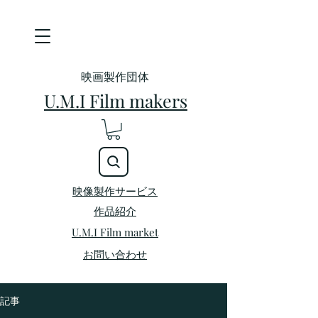
映画製作団体
U.M.I Film makers
映像製作サービス
​作品紹介
U.M.I Film market
お問い合わせ
記事