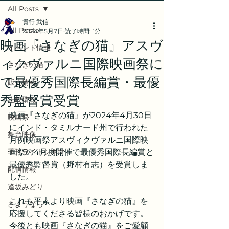
All Posts
貴行 武信
All Posts
2024年5月7日
読了時間: 1分
映画『さなぎの猫』アスヴ
イベント情報
ィクヴァルニ国際映画祭に
さなぎの猫
て最優秀国際長編賞・最優
販売情報
秀監督賞受賞
上映情報
映画『さなぎの猫』が2024年4月30日
映画祭
にインド・タミルナード州で行われた
舞台映像
月例映画祭アスヴィクヴァルニ国際映
季刊ライトシネマ
画祭の4月度開催で最優秀国際長編賞と
最優秀監督賞（野村有志）を受賞しま
配信情報
した。
逢坂みどり
これも平素より映画『さなぎの猫』を
さようなら
応援してくださる皆様のおかげです。
今後とも映画『さなぎの猫』をご愛顧