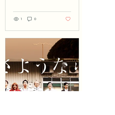
を収録した、2024年上演
作品です。
1
0
2026年7月28日
∙
1
分
映画『さようなら』韓