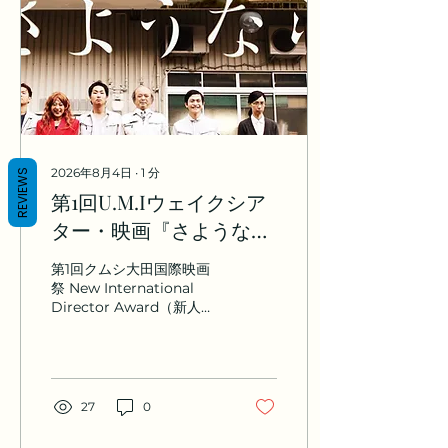
2026年8月4日
∙
1
分
REVIEWS
第1回U.M.Iウェイクシア
ター・映画『さような
ら』2週間限定無料公開
第1回クムシ大田国際映画
祭 New International
Director Award（新人国
際監督賞）受賞を記念し、
映画『さようなら』を
2026年8月8日10:00より
YouTubeで2週間限定無料
公開します。第1回U.M.Iウ
27
0
ェイクシアターとして実施
します。