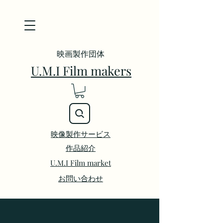
映画製作団体
U.M.I Film makers
映像製作サービス
​作品紹介
U.M.I Film market
お問い合わせ