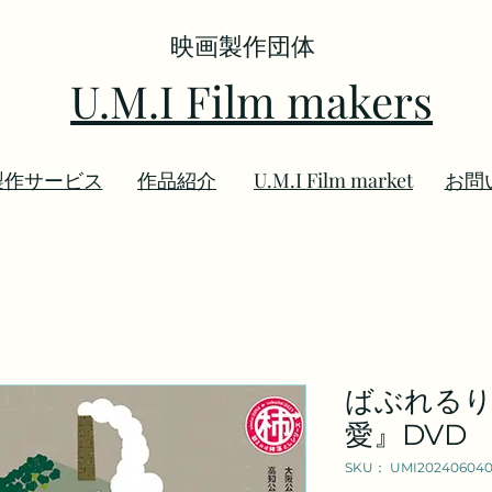
映画製作団体
U.M.I Film makers
製作サービス
​作品紹介
U.M.I Film market
お問
ばぶれる
愛』DVD
SKU： UMI20240604