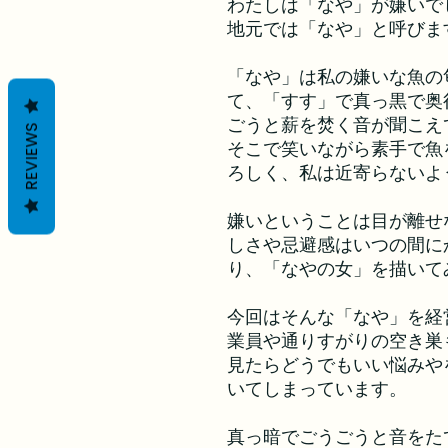
わたしは「なや」が嫌いで
地元では「なや」と呼びま
「なや」は私の嫌いな魚の
て、「すす」で真っ黒で奥
ごうと薪を焚く音が聞こえ
REVIEWS
そこで笑いながら素手で魚
ろしく、私は近寄らないよ
嫌いということは目が離せ
しさや忌避感はいつの間に
り、「なやの女」を描いて
今回はそんな「なや」を経
業員や通りすがりの空き巣
見たらどうでもいい悩みや
いてしまっています。
真っ暗でごうごうと音をた