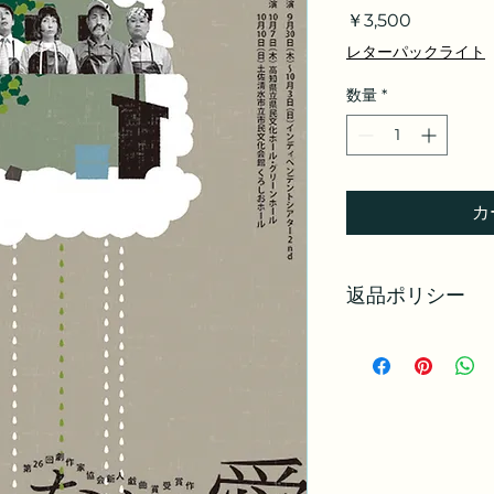
価
￥3,500
格
レターパックライト
数量
*
カ
返品ポリシー
※商品に破損・発送
ら、到着後7日以内
換等にて対応いたし