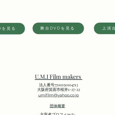
舞台DVDを見る
上演
Dを見る
U.M.I Film makers
法人番号7700150104713
​大阪府箕面市桜井1-27-22
umifilm@yahoo.co.jp
団体概要
主宰者プロフィール