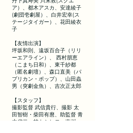
丹下真寿美 川末敦(スクエ
ア）、都木アスカ、安達綾子
(劇団壱劇屋）、白井宏幸(ス
テージタイガー）、花田綾衣
子
【友情出演】
坪坂和則、遠坂百合子（リリ
ーエアライン）、 西村朋恵
（こまち日和）、東千紗都
（匿名劇壇）、森口直美（パ
プリカン・ポップ）、山田蟲
男（突劇金魚）、吉次正太郎
【スタッフ】
撮影監督 武信貴行、撮影 太
田智樹・柴田有麿、助監督 青
木省二・林トシヒロ・南川
萌、フライヤーデザイン:立花