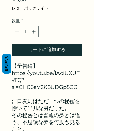
格
レターパックライト
数量
*
カートに追加する
REVIEWS
【予告編】
https://youtu.be/lAoiUXUF
vTQ?
si=CH06aV2K8UDGp5CG
江口友則はただ一つの秘密を
除いて平凡な男だった。
その秘密とは普通の夢とは違
う、不思議な夢を何度も見る
こと。