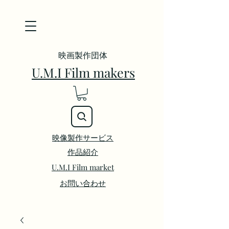
映画製作団体
U.M.I Film makers
映像製作サービス
​作品紹介
U.M.I Film market
お問い合わせ