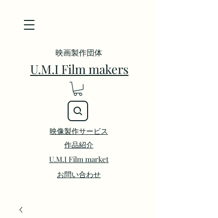
映画製作団体
U.M.I Film makers
映像製作サービス
​作品紹介
U.M.I Film market
お問い合わせ