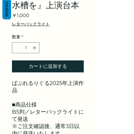
水槽を』上演台本
REVIEWS
価
￥1,000
格
レターパックライト
数量
*
カートに追加する
ばぶれるりぐる2025年上演作
品
■商品仕様
B5判／レターパックライトに
て発送
※ご注文確認後、通常3日以
内に発送いたします。