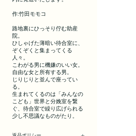
作:竹田モモコ
路地裏にひっそり佇む助産
院。
ひしゃげた薄暗い待合室に、
ぞくぞくと集まってくる
人々。
こわがる男に機嫌のいい女。
自由な女と所有する男。
じりじりと並んで座ってい
る。
生まれてくるのは「みんなの
こども」世界と分娩室を繋
ぐ、待合室で繰り広げられる
少し不思議なものがたり。
返品ポリシー