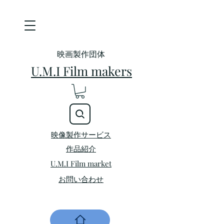
映画製作団体
U.M.I Film makers
映像製作サービス
​作品紹介
U.M.I Film market
お問い合わせ