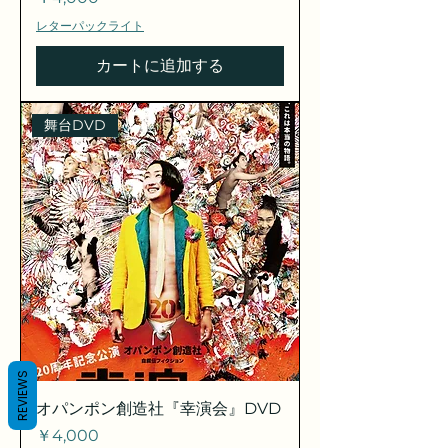
レターパックライト
カートに追加する
舞台DVD
REVIEWS
オパンポン創造社『幸演会』DVD
価格
￥4,000