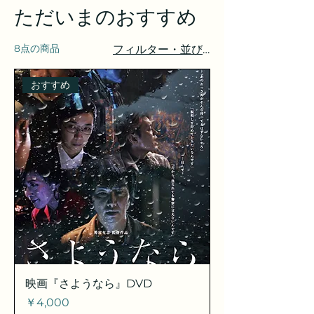
ただいまのおすすめ
8点の商品
フィルター・並び替え
おすすめ
映画『さようなら』DVD
価格
￥4,000