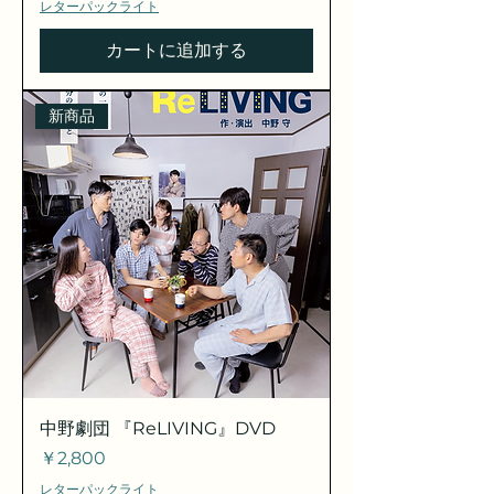
レターパックライト
カートに追加する
新商品
中野劇団 『ReLIVING』DVD
価格
￥2,800
レターパックライト