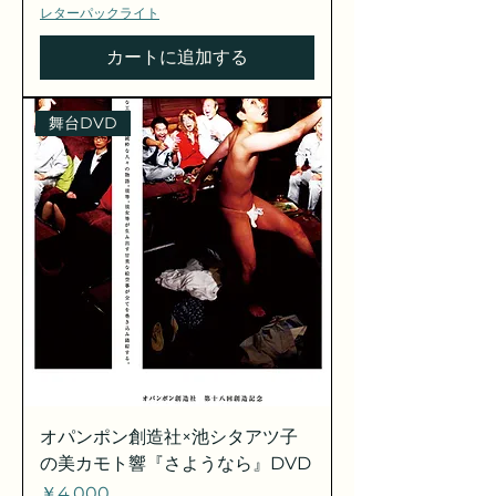
レターパックライト
カートに追加する
舞台DVD
オパンポン創造社×池シタアツ子
の美カモト響『さようなら』DVD
価格
￥4,000