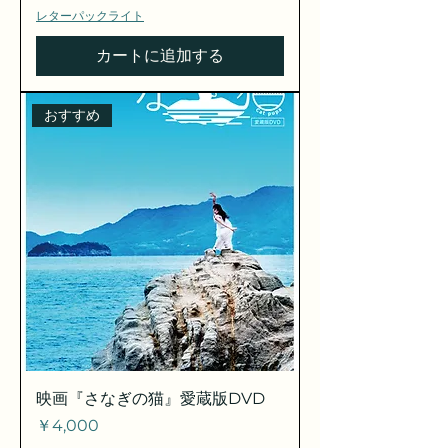
レターパックライト
カートに追加する
おすすめ
映画『さなぎの猫』愛蔵版DVD
価格
￥4,000