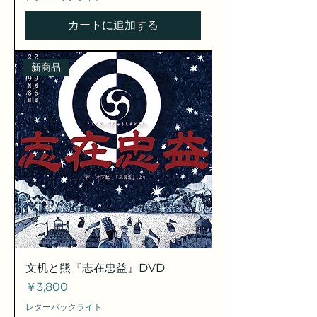
カートに追加する
新商品
文机と熊『志在忠益』DVD
価格
￥3,800
レターパックライト