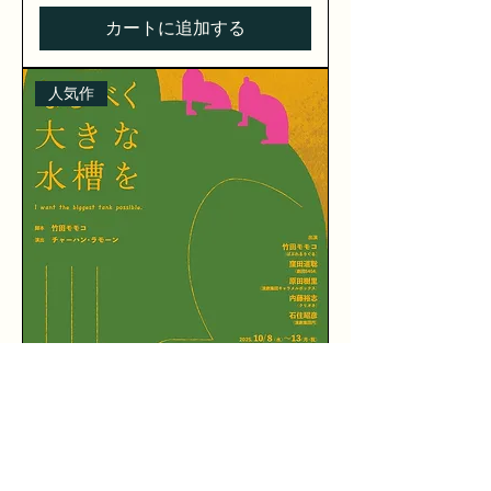
カートに追加する
人気作
ばぶれるりぐる『なるべく大きな
水槽を』DVD
価格
￥3,500
レターパックライト