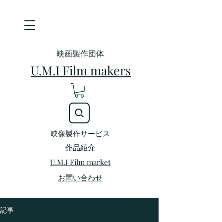
映画製作団体
U.M.I Film makers
映像製作サービス
​作品紹介
U.M.I Film market
お問い合わせ
記事