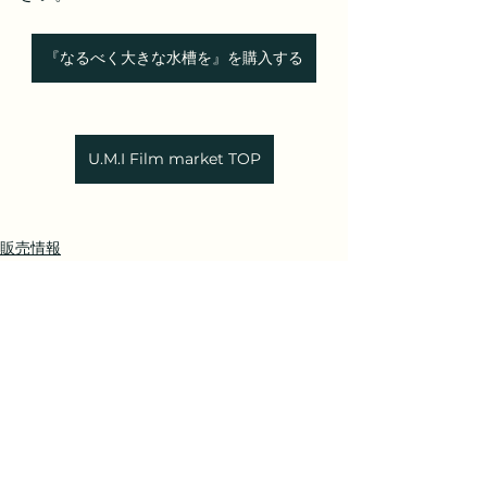
『なるべく大きな水槽を』を購入する
U.M.I Film market TOP
販売情報
舞台映像
すべて表示
最新記事