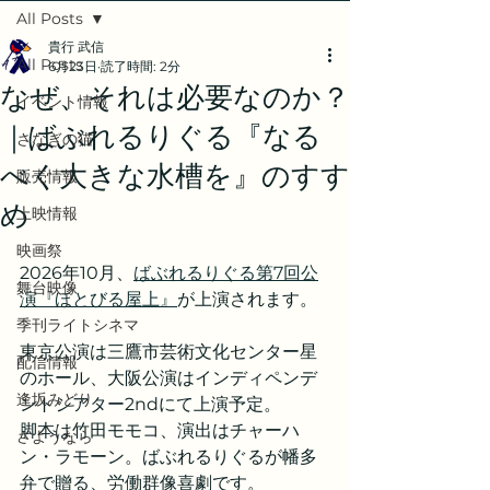
All Posts
貴行 武信
All Posts
6月23日
読了時間: 2分
なぜ、それは必要なのか？
イベント情報
｜ばぶれるりぐる『なる
さなぎの猫
べく大きな水槽を』のすす
販売情報
め
上映情報
映画祭
2026年10月、
ばぶれるりぐる第7回公
舞台映像
演『ほとびる屋上』
が上演されます。
季刊ライトシネマ
東京公演は三鷹市芸術文化センター星
配信情報
のホール、大阪公演はインディペンデ
逢坂みどり
ントシアター2ndにて上演予定。
脚本は竹田モモコ、演出はチャーハ
さようなら
ン・ラモーン。ばぶれるりぐるが幡多
弁で贈る、労働群像喜劇です。